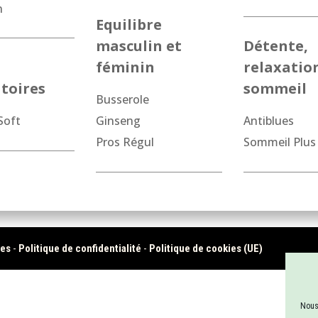
n
Equilibre
masculin et
Détente,
féminin
relaxatio
atoires
sommeil
Busserole
Soft
Ginseng
Antiblues
Pros Régul
Sommeil Plus
les
-
Politique de confidentialité
-
Politique de cookies (UE)
Nous 