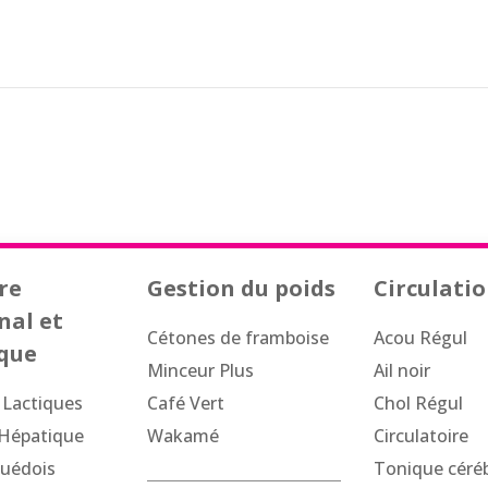
re
Gestion du poids
Circulati
nal et
Cétones de framboise
Acou Régul
que
Minceur Plus
Ail noir
 Lactiques
Café Vert
Chol Régul
 Hépatique
Wakamé
Circulatoire
Suédois
Tonique céréb